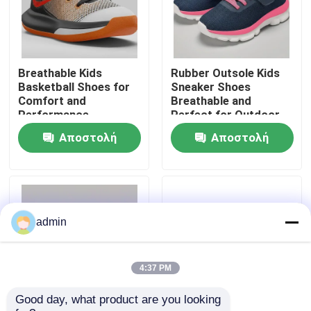
Περίπου εμείς
Breathable Kids
Rubber Outsole Kids
Γύρος εργοστασίων
Basketball Shoes for
Sneaker Shoes
Comfort and
Breathable and
Performance
Perfect for Outdoor
Ποιοτικός έλεγχος
Activities
Αποστολή
Αποστολή
ερώτησης
ερώτησης
Μας ελάτε σε επαφή με
Ζητήστε ένα απόσπασμα
admin
Παιδικά παπούτσια
4:37 PM
Good day, what product are you looking 
Παιδιά που τρέχουν με παπούτσια