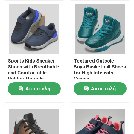
Sports Kids Sneaker
Textured Outsole
Shoes with Breathable
Boys Basketball Shoes
and Comfortable
for High Intensity
Rubber Outsole
Games
Αποστολή
Αποστολή
Σπίτι
ερώτησης
ερώτησης
Προϊόντα
Βίντεο