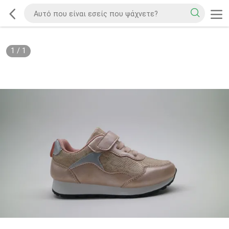
1
/
1