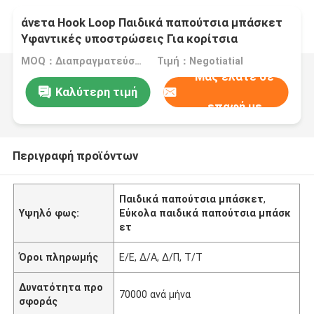
άνετα Hook Loop Παιδικά παπούτσια μπάσκετ
Υφαντικές υποστρώσεις Για κορίτσια
MOQ：Διαπραγματεύσιμα
Τιμή：Negotiatial
Μας ελάτε σε
Καλύτερη τιμή
επαφή με
Περιγραφή προϊόντων
Παιδικά παπούτσια μπάσκετ
,
Υψηλό φως:
Εύκολα παιδικά παπούτσια μπάσκ
ετ
Όροι πληρωμής
Ε/Ε, Δ/Α, Δ/Π, Τ/Τ
Δυνατότητα προ
70000 ανά μήνα
σφοράς