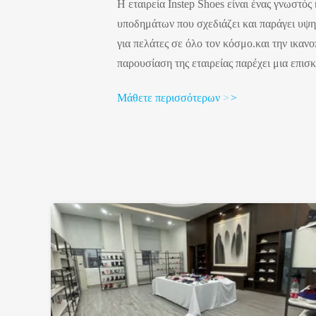
Η εταιρεία Instep Shoes είναι ένας γνωστό
υποδημάτων που σχεδιάζει και παράγει υψη
για πελάτες σε όλο τον κόσμο.και την ικα
παρουσίαση της εταιρείας παρέχει μια επισ
αξιών, της γκάμας προϊόντων,και δέσμευση
Μάθετε περισσότερων
>
>
εξαιρετικών υποδημάτων.Αποστολή:Στην ετα
αποστολή μας είναι να δημιουργήσουμε υπ
αγκαλιάζουν το στυλ και την άνεση, αλλά αν
διαφ...