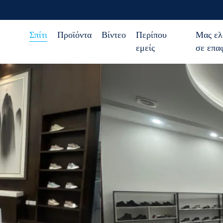
Σπίτι
Προϊόντα
Βίντεο
Περίπου
Μας ελ
εμείς
σε επα