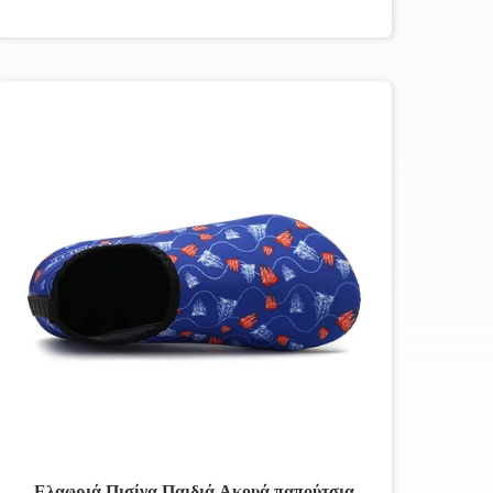
Ελαφριά Πισίνα Παιδιά Ακουά παπούτσια