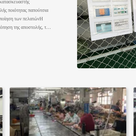
ς κατασκευαστής
λής ποιότητας παπούτσια
νοποίηση των πελατώνΗ
κόπηση της αποστολής, των
 για την προμήθεια
ιρεία Instep Shoes, η
οδήματα που όχι μόνο
ταποκρίνονται και στις