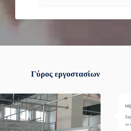
Γύρος εργοστασίων
υψ
Σφρ
το 