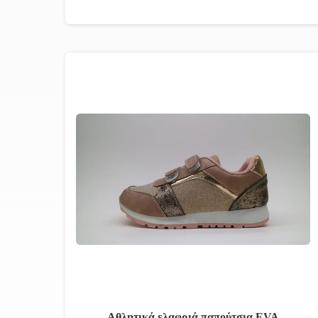
Αθλητικά ελαφριά παπούτσια EVA