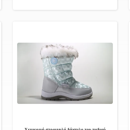
Χειμερινό στρογγυλό δάχτυλο του ποδιού