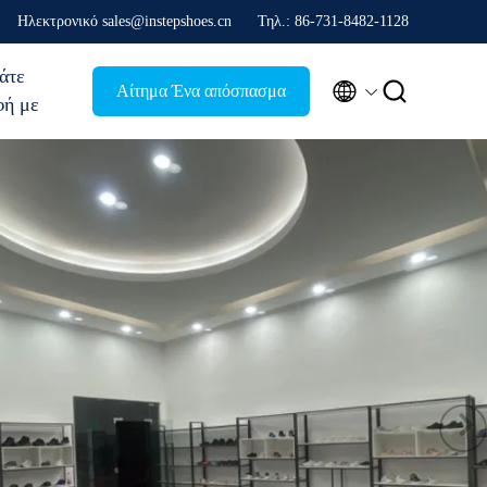
Ηλεκτρονικό sales@instepshoes.cn
Τηλ.: 86-731-8482-1128
άτε


Αίτημα Ένα απόσπασμα
φή με
